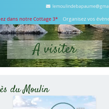
lemoulindebapaume@gmai
ez dans notre Cottage 3*
Organisez vos évè
A visiter
rès du Moulin