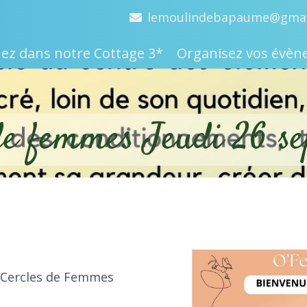
lemoulindebapaume@gmai
ez dans notre Cottage 3*
Organisez vos évè
de femmes Jeudi 26 s
 Cercles de Femmes