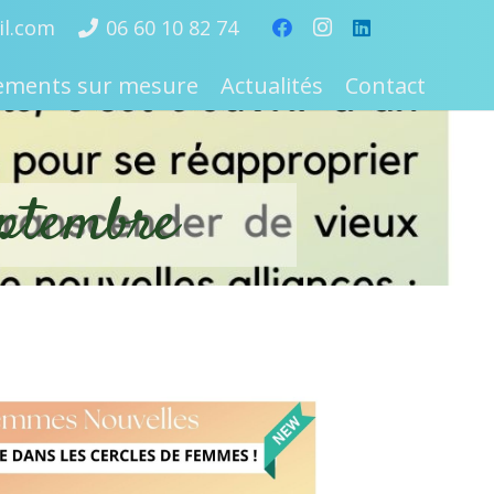
l.com
06 60 10 82 74
nements sur mesure
Actualités
Contact
eptembre